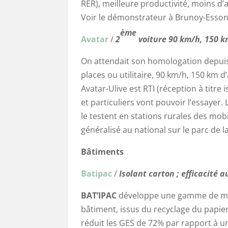
RER), meilleure productivité, moins d
Voir le démonstrateur à Brunoy-Esso
ème
Avatar
/
2
voiture 90 km/h, 150 
On attendait son homologation depuis 
places ou utilitaire, 90 km/h, 150 km
Avatar-Ulive est RTI (réception à titre i
et particuliers vont pouvoir l’essayer
le testent en stations rurales des mobi
généralisé au national sur le parc de 
Bâtiments
Batipac
/
Isolant carton ; efficacité
BAT’IPAC
développe une gamme de mat
bâtiment, issus du recyclage du papier-
réduit les GES de 72% par rapport à un