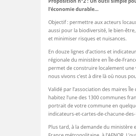
Proposition n°2 :
Un outil simple pour
l’économie durable…
Objectif : permettre aux acteurs locaux
aussi pour la biodiversité, le bien-êtr
et minimiser risques et nuisances.
En douze lignes d’actions et indicateur
régionale du ministère en Île-de-France
permet de construire localement une vi
nous vivons c’est à dire là où nous po
Validé par l’association des maires Île 
habitez l’une des 1300 communes fran
portrait de votre commune en quelques 
indicateurs-et-cartes-de-chacune-des
Plus tard, à la demande du ministère et
France métropolitaine, à l’AFNOR. L’out