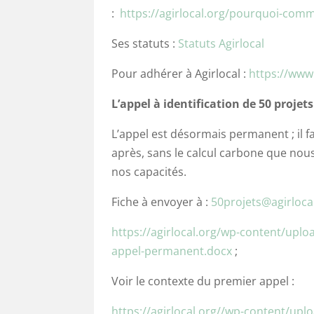
:
https://agirlocal.org/pourquoi-comm
Ses statuts :
Statuts Agirlocal
Pour adhérer à Agirlocal :
https://www
L’appel à identification de 50 projets
L’appel est désormais permanent ; il f
après, sans le calcul carbone que nou
nos capacités.
Fiche à envoyer à :
50projets@agirloca
https://agirlocal.org/wp-content/uplo
appel-permanent.docx
;
Voir le contexte du premier appel :
https://agirlocal.org//wp-content/uplo