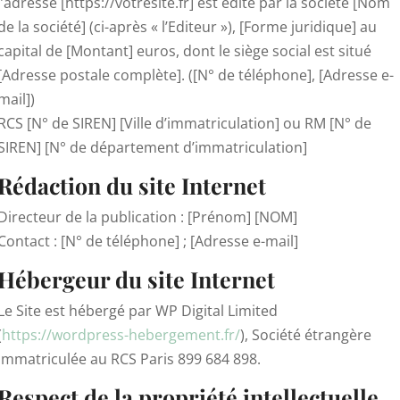
l’adresse [https://votresite.fr] est édité par la société [Nom
de la société] (ci-après « l’Editeur »), [Forme juridique] au
capital de [Montant] euros, dont le siège social est situé
[Adresse postale complète]. ([N° de téléphone], [Adresse e-
mail])
RCS [N° de SIREN] [Ville d’immatriculation] ou RM [N° de
SIREN] [N° de département d’immatriculation]
Rédaction du site Internet
Directeur de la publication : [Prénom] [NOM]
Contact : [N° de téléphone] ; [Adresse e-mail]
Hébergeur du site Internet
Le Site est hébergé par
WP Digital Limited
(
https://wordpress-hebergement.fr/
), Société étrangère
immatriculée au RCS Paris 899 684 898.
Respect de la propriété intellectuelle